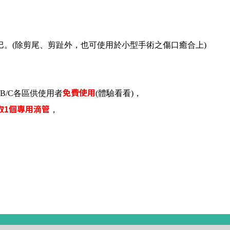
。
。(除剪尾、剪趾外，也可使用於小型手術之傷口癒合上)
免費使用
A/B/C各區供使用者
(體驗看看)，
取1個專用滴管
，