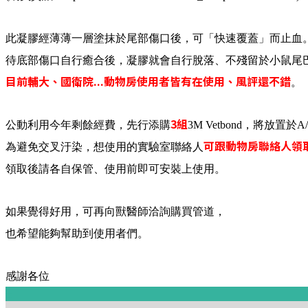
此凝膠經薄薄一層塗抹於尾部傷口後，可「快速覆蓋」而止血
待底部傷口自行癒合後，凝膠就會自行脫落、不殘留於小鼠尾巴
目前輔大、國衛院...動物房使用者皆有在使用、風評還不錯
。
3組
公動利用今年剩餘經費，先行添購
3M Vetbond，將放置於
可跟動物房聯絡人領
為避免交叉汙染，想使用的實驗室聯絡人
領取後請各自保管、使用前即可安裝上使用。
如果覺得好用，可再向獸醫師洽詢購買管道，
也希望能夠幫助到使用者們。
感謝各位
:::