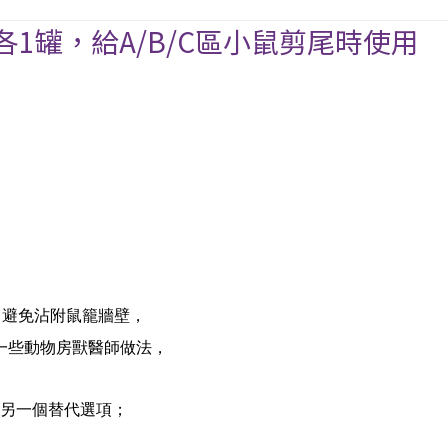
1罐，給A/B/C區小鼠剪尾時使用
、避免沾附鼠籠牆壁，
一些動物房獸醫師做法，
另一個替代選項；