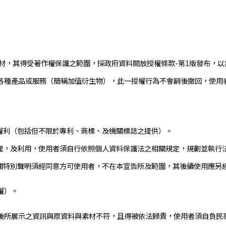
材，其得受著作權保護之範圍，採政府資料開放授權條款-第1版發布，
各種產品或服務（簡稱加值衍生物），此一授權行為不會嗣後撤回，使用
產權利（包括但不限於專利、商標、及機關標誌之提供）。
處理，及利用，使用者須自行依照個人資料保護法之相關規定，規劃並執行
機關特別聲明須經同意方可使用者，不在本宣告所及範圍，其後續使用應另
權）。
後所展示之資訊與原資料與素材不符，且得被依法歸責，使用者須自負民