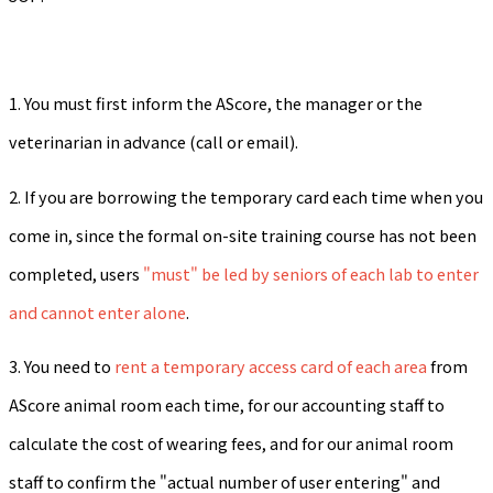
1. You must first inform the AScore, the manager or the
veterinarian in advance (call or email).
2. If you are borrowing the temporary card each time when you
come in, since the formal on-site training course has not been
completed, users
"
must" be led by seniors of each lab to enter
and cannot enter alone
.
3. You need to
rent a temporary access card of each area
from
AScore animal room each time, for our accounting staff to
calculate the cost of wearing fees, and for our animal room
staff to confirm the "actual number of user entering" and