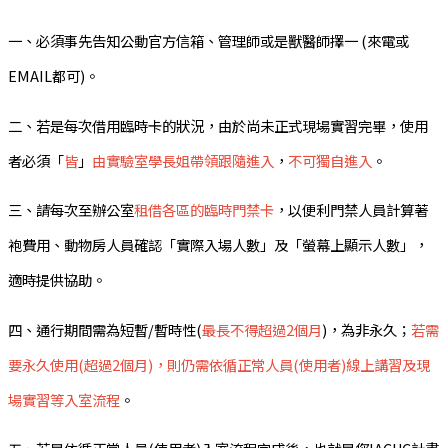
一、必須事先告知公動官方信箱、管理師或是獸醫師擇一 (來電或
EMAIL都可)。
二、若是每次借用臨時卡的狀況，由於尚未正式現場實習完畢，使用
者必須「
皆
」
由實驗室學長姐帶領跟隨進入
，
不可獨自進入
。
三、請
每次至辦公室
租借各區的臨時門禁卡
，以便利門禁人員計算著
袍費用、動物房人員確認「實際入場人數」及「螢幕上顯示人數」，
適時提供協助。
四、通行期間需為短暫/暫時性(
最長不得超過2個月
)，為非永久；
若需
要永久使用(超過2個月)，則仍需依循正常人員(使用者)線上講習及現
場實習等入室流程
。