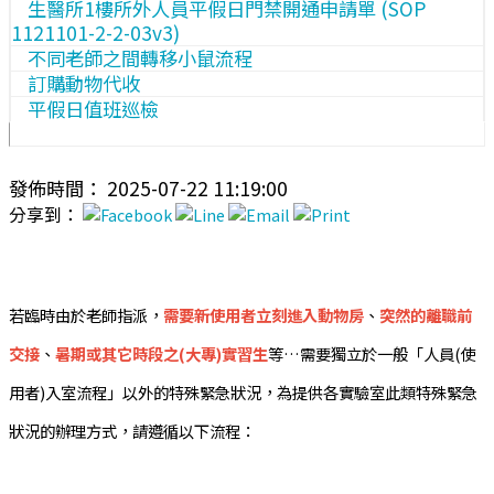
生醫所1樓所外人員平假日門禁開通申請單 (SOP
1121101-2-2-03v3)
不同老師之間轉移小鼠流程
訂購動物代收
平假日值班巡檢
發佈時間： 2025-07-22 11:19:00
分享到：
若臨時由於老師指派，
需要新使用者立刻進入動物房
、
突然的離職前
交接
、
暑期或其它時段之(大專)實習生
等…需要獨立於一般「人員(使
用者)入室流程」以外的特殊緊急狀況，為提供各實驗室此類特殊緊急
狀況的辦理方式，請遵循以下流程：