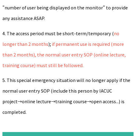
"number of user being displayed on the monitor" to provide
any assistance ASAP.
4. The access period must be short-term/temporary (
no
longer than 2 months
);
if permanent use is required (more
than 2 months), the normal user entry SOP (online lecture,
training course) must still be followed.
5. This special emergency situation will no longer apply if the
normal user entry SOP (include this person by IACUC
project→online lecture→training course→open access...) is
completed.
:::