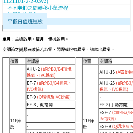
1121101-2-2-03v3)
不同老師之間轉移小鼠流程
訂購動物代收
平假日值班巡檢
單月
：主機啟用，
雙月
：備機啟用。
空調箱之變頻器數值若為零、閃爍或燈號異常，請寫出異常。
位置
空調箱
位置
空調箱
AHU-2
(部份B3/B4環境
AHU-1S
(A區動物
進氣、IVC進氣)
EF-7
(部份B3/B4進氣、
AHU-2S
(部份B3
IVC排氣)
進氣、IVC進氣)
EF-9
(Q環境及IVC排氣)
-
EF-8手動常開
EF-8(手動常開)
ESF-7
(部份B3/
-
IVC排氣)
11F庫
11F庫
-
ESF-9
(Q環境及I
房
房